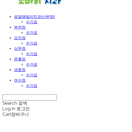
로얄패밀리치과(산본점)
수가표
부천점
수가표
오치점
수가표
상무점
수가표
문흥점
수가표
금호점
수가표
여수점
수가표
Search
검색
Log In
로그인
Cart
장바구니