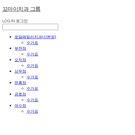
꼬마이치과 그룹
LOG IN
로그인
로얄패밀리치과(산본점)
수가표
부천점
수가표
오치점
수가표
상무점
수가표
문흥점
수가표
금호점
수가표
여수점
수가표