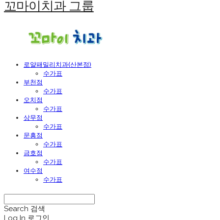
꼬마이치과 그룹
로얄패밀리치과(산본점)
수가표
부천점
수가표
오치점
수가표
상무점
수가표
문흥점
수가표
금호점
수가표
여수점
수가표
Search
검색
Log In
로그인